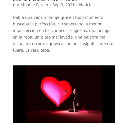
por
Montse Parejo
|
Sep 3, 2021
|
Noticias
Había una vez un monje que en todo momento
buscaba la perfección. No soportaba la menor
imperfección en los cánticos religiosos; una arruga
en la ropa; un plato mal lavado; una palabra mal
dicha; un error o equivocación por insignificante que
fuera. Le resultaba...