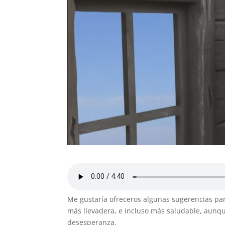
Me gustaría ofreceros algunas sugerencias p
más llevadera, e incluso más saludable, aunque
desesperanza.