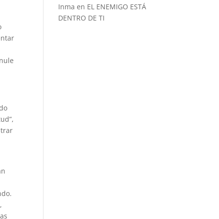
Inma
en
EL ENEMIGO ESTÁ
DENTRO DE TI
o
entar
anule
odo
tud”,
trar
an
ndo.
,
sas