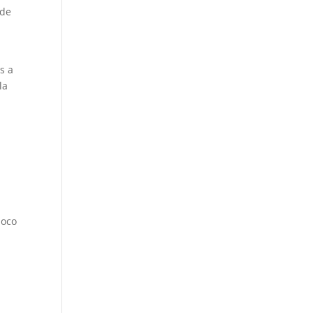
 de
s a
la
poco