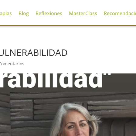
apias
Blog
Reflexiones
MasterClass
Recomendaci
ULNERABILIDAD
Comentarios