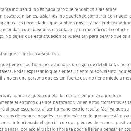
tanta inquietud, no es nada raro que tendamos a aislarnos
 nosotros mismos, aislarnos, no queriendo compartir con nadie l
engamos, las necesidades que también nos está haciendo experim
ecomendaría que busquéis el contacto, y no me refiero al contacto
ogo. No dejéis que está situación os vuelva tan para dentro que os 
sino que es incluso adaptativo.
d que tiene el ser humano, esto no es un signo de debilidad, sino t
rtaleza. Poder expresar lo que sientes, “siento miedo, siento inquie
il sino en una persona que es tan fuerte que no tiene miedo a mos
ensar, nunca se queda quieta, la mente siempre va a producir
mente el entorno que nos ha tocado vivir en estos momentos es t
ará al peor escenario, al ser humano esto le resulta fácil ya que su
las cosas de manera negativa, cuanto más con lo que nos está pasa
manera intencionada el ejercicio de que pienses de manera positiva
 pensar, por eso el trabajo ahora te podría llevar a pensar en co