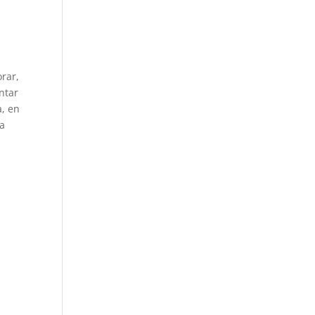
rar,
ntar
a, en
la