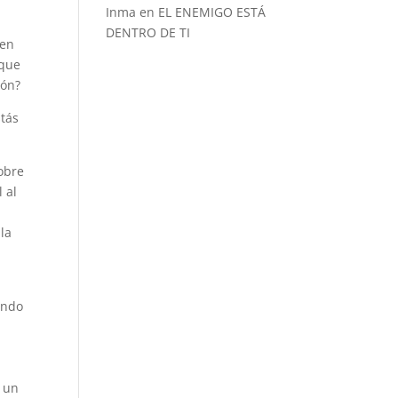
Inma
en
EL ENEMIGO ESTÁ
DENTRO DE TI
ben
rque
ión?
stás
obre
 al
la
ando
s un