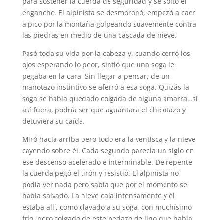
para sostener la cuerda de seguridad y se soltó el
enganche. El alpinista se desmoronó, empezó a caer
a pico por la montaña golpeando suavemente contra
las piedras en medio de una cascada de nieve.
Pasó toda su vida por la cabeza y, cuando cerró los
ojos esperando lo peor, sintió que una soga le
pegaba en la cara. Sin llegar a pensar, de un
manotazo instintivo se aferró a esa soga. Quizás la
soga se había quedado colgada de alguna amarra…si
así fuera, podría ser que aguantara el chicotazo y
detuviera su caída.
Miró hacia arriba pero todo era la ventisca y la nieve
cayendo sobre él. Cada segundo parecía un siglo en
ese descenso acelerado e interminable. De repente
la cuerda pegó el tirón y resistió. El alpinista no
podía ver nada pero sabía que por el momento se
había salvado. La nieve caía intensamente y él
estaba allí, como clavado a su soga, con muchísimo
frío, pero colgado de este pedazo de lino que había