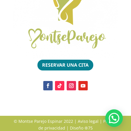
RESERVAR UNA CITA
© Montse Parejo Espinar 2022 |
Aviso legal
|
Política
de privacidad
| Diseño
®75