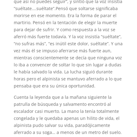
que así no puedes seguir”, y sintió que la voz insistía
“suéltate….suéltate”.Pensó que soltarse significaba
morirse en ese momento. Era la forma de parar el
martirio. Pensó en la tentación de elegir la muerte
para dejar de sufrir. Y como respuesta a la voz se
aferró más fuerte todavía. Y la voz insistía “suéltate”,
“no sufras más”, “es inútil este dolor, suéltate”. Y una
vez más él se impuso aferrarse más fuerte aun,
mientras conscientemente se decía que ninguna voz
lo iba a convencer de soltar lo que sin lugar a dudas
le había salvado la vida. La lucha siguió durante
horas pero el alpinista se mantuvo aferrado a lo que
pensaba que era su única oportunidad.
Cuenta la leyenda que a la mañana siguiente la
patrulla de búsqueda y salvamento encontró al
escalador casi muerto. La mano la tenía totalmente
congelada y le quedaba apenas un hilito de vida, el
alpinista pudo salvar su vida, paradójicamente
aferrado a su soga… a menos de un metro del suelo.