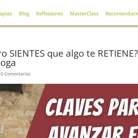
apias
Blog
Reflexiones
MasterClass
Recomendaci
o SIENTES que algo te RETIENE?
loga
|
0 Comentarios