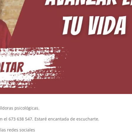
ldoras psicológicas.
n el 673 638 547. Estaré encantada de escucharte.
as redes sociales