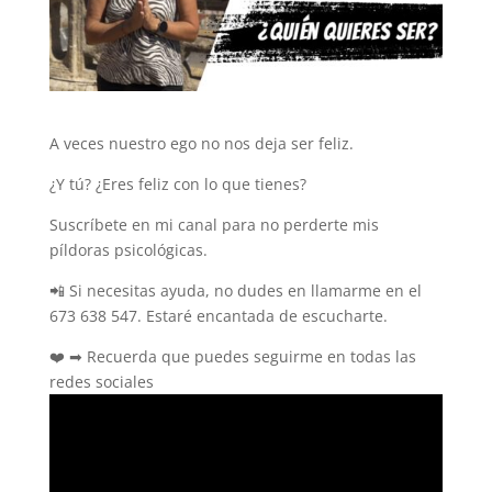
A veces nuestro ego no nos deja ser feliz.
¿Y tú? ¿Eres feliz con lo que tienes?
Suscríbete en mi canal para no perderte mis
píldoras psicológicas.
📲 Si necesitas ayuda, no dudes en llamarme en el
673 638 547. Estaré encantada de escucharte.
❤️ ➡ Recuerda que puedes seguirme en todas las
redes sociales