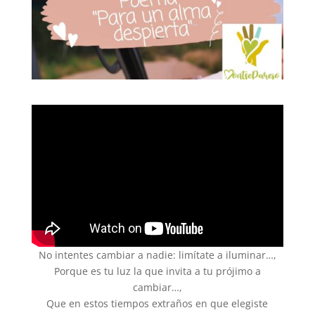
No intentes cambiar a nadie: limítate a iluminar…,
Porque es tu luz la que invita a tu prójimo a
cambiar…,
Que en estos tiempos extraños en que elegiste