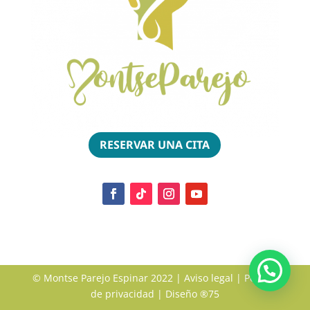
RESERVAR UNA CITA
© Montse Parejo Espinar 2022 |
Aviso legal
|
Política
de privacidad
| Diseño
®75